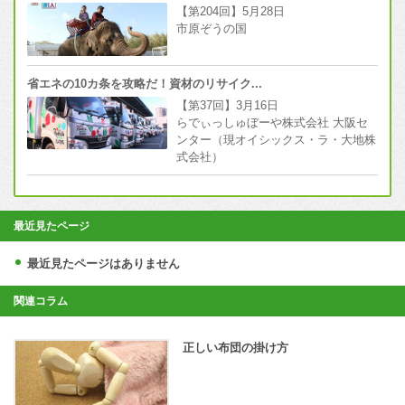
【第204回】5月28日
市原ぞうの国
省エネの10カ条を攻略だ！資材のリサイク...
【第37回】3月16日
らでぃっしゅぼーや株式会社 大阪セ
ンター（現オイシックス・ラ・大地株
式会社）
最近見たページ
最近見たページはありません
関連コラム
正しい布団の掛け方