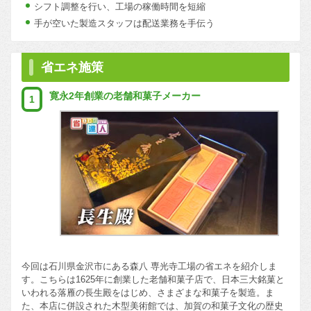
シフト調整を行い、工場の稼働時間を短縮
手が空いた製造スタッフは配送業務を手伝う
省エネ施策
寛永2年創業の老舗和菓子メーカー
1
今回は石川県金沢市にある森八 専光寺工場の省エネを紹介しま
す。こちらは1625年に創業した老舗和菓子店で、日本三大銘菓と
いわれる落雁の長生殿をはじめ、さまざまな和菓子を製造。ま
た、本店に併設された木型美術館では、加賀の和菓子文化の歴史