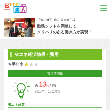
【第285回】森八 専光寺工場
勤務シフトを調整して
メリハリのある働き方が実現！
省エネ経済効果・費用
お手軽度
電気使用量
13
約
%
削減
2015年（2011年比）
省エネ施策