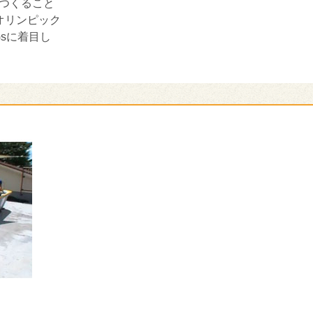
つくること
オリンピック
sに着目し