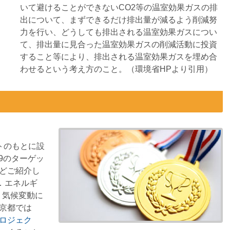
いて避けることができないCO2等の温室効果ガスの排
出について、まずできるだけ排出量が減るよう削減努
力を行い、どうしても排出される温室効果ガスについ
て、排出量に見合った温室効果ガスの削減活動に投資
すること等により、排出される温室効果ガスを埋め合
わせるという考え方のこと。（環境省HPより引用）
トのもとに設
69のターゲッ
どご紹介し
．エネルギ
．気候変動に
京都では
ロジェク